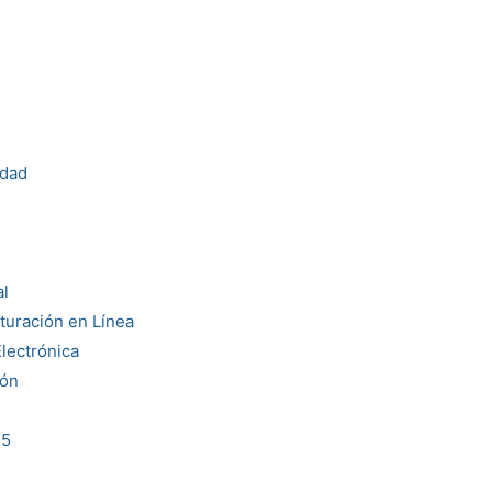
idad
l
uración en Línea
lectrónica
ón
35