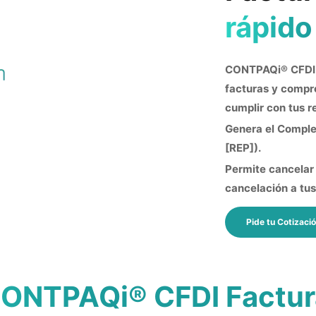
rápido
CONTPAQi® CFDI F
facturas y compr
cumplir con tus r
Genera el Comple
[REP]).
Permite cancelar 
cancelación a tus
Pide tu Cotizaci
CONTPAQi® CFDI Factura