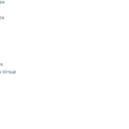
za
os
os
 Virtual