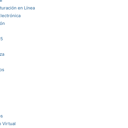
l
uración en Línea
lectrónica
ón
35
za
os
os
 Virtual