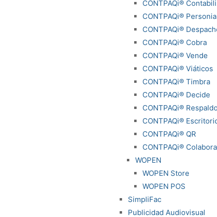
CONTPAQi® Contabili
CONTPAQi® Personia
CONTPAQi® Despach
CONTPAQi® Cobra
CONTPAQi® Vende
CONTPAQi® Viáticos
CONTPAQi® Timbra
CONTPAQi® Decide
CONTPAQi® Respald
CONTPAQi® Escritorio
CONTPAQi® QR
CONTPAQi® Colabora
WOPEN
WOPEN Store
WOPEN POS
SimpliFac
Publicidad Audiovisual