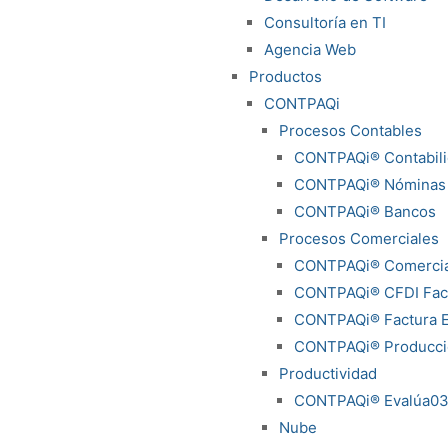
Consultoría en TI
Agencia Web
Productos
CONTPAQi
Procesos Contables
CONTPAQi® Contabil
CONTPAQi® Nóminas
CONTPAQi® Bancos
Procesos Comerciales
CONTPAQi® Comercia
CONTPAQi® CFDI Fact
CONTPAQi® Factura E
CONTPAQi® Producci
Productividad
CONTPAQi® Evalúa0
Nube