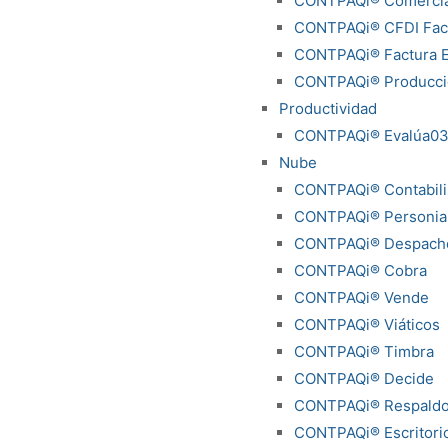
CONTPAQi® Comercia
CONTPAQi® CFDI Fact
CONTPAQi® Factura E
CONTPAQi® Producci
Productividad
CONTPAQi® Evalúa0
Nube
CONTPAQi® Contabili
CONTPAQi® Personia
CONTPAQi® Despach
CONTPAQi® Cobra
CONTPAQi® Vende
CONTPAQi® Viáticos
CONTPAQi® Timbra
CONTPAQi® Decide
CONTPAQi® Respald
CONTPAQi® Escritorio