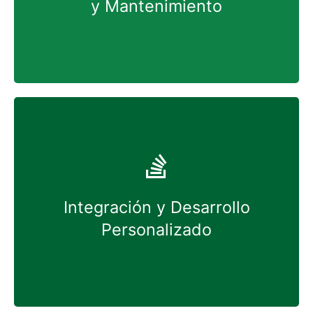
y Mantenimiento
asegurar que tu sistema funcione siempre de
manera óptima.
Integra OnBase con otros sistemas y
herramientas que ya utilizas, creando un
entorno de trabajo más cohesivo y eficiente.
Además, desarrollamos soluciones
personalizadas que se adaptan perfectamente a
Integración y Desarrollo
las necesidades únicas de tu negocio, desde
Personalizado
nuevos módulos hasta la personalización de
funcionalidades existentes.