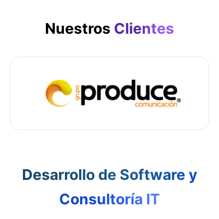
Nuestros
Clientes
DESARROLLO DE SOFTWARE, DISTRIBUCIÓN DE CONTPAQI Y CONSULTORÍA ONBASE
Desarrollo de Software y
Consultoría IT